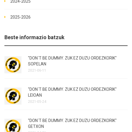
2024-2025
2025-2026
Beste informazio batzuk
"DON´T BE DUMMY. ZUK EZ DUZU ORDEZKORIK"
SOPELAN
2021-06-11
"DON´T BE DUMMY. ZUK EZ DUZU ORDEZKORIK"
LEIOAN
2021-05-24
"DON´T BE DUMMY. ZUK EZ DUZU ORDEZKORIK"
GETXON