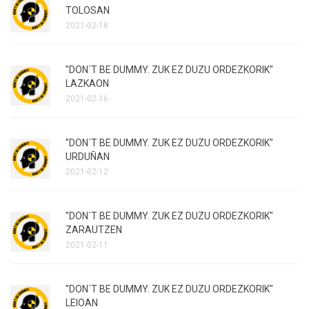
TOLOSAN
2021-02-18
"DON´T BE DUMMY. ZUK EZ DUZU ORDEZKORIK"
LAZKAON
2021-02-16
"DON´T BE DUMMY. ZUK EZ DUZU ORDEZKORIK"
URDUÑAN
2021-02-12
"DON´T BE DUMMY. ZUK EZ DUZU ORDEZKORIK"
ZARAUTZEN
2021-02-11
"DON´T BE DUMMY. ZUK EZ DUZU ORDEZKORIK"
LEIOAN