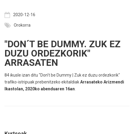
2020-12-16
Orokorra
"DON´T BE DUMMY. ZUK EZ
DUZU ORDEZKORIK"
ARRASATEN
84 ikusle izan ditu "Don't be Dummy | Zuk ez duzu ordezkorik"
trafiko-istripuak prebenitzeko ekitaldiak
Arrasateko Arizmendi
Ikastolan, 2020ko abenduaren 16an
.
Kurtsoak