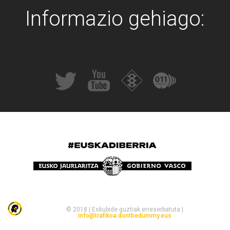
Informazio gehiago:
© 2018 | Eskubide guztiak erreserbatuta |
info@trafikoa.dontbedummy.eus